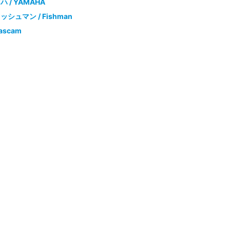
 / YAMAHA
シュマン / Fishman
ascam