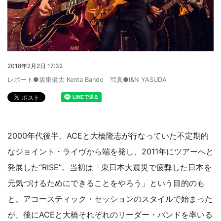
2018年2月2日 17:32
レポート●坂東健太 Kenta Bando 写真●I&N YASUDA
2000年代後半、ACEと大橋隆志が行なっていた不定期的
なジョイント・ライヴから端を発し、2011年にツアーへと
発展した“RISE”。当初は「東日本大震災で疲弊した日本を
元気づけるためにできることをやろう」という目的のも
と、アコースティック・セッションのスタイルで始まった
が、後にACEと大橋それぞれのリーダー・バンドを率いる