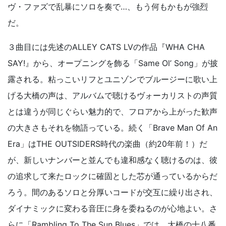
ヴ・ファズで乱暴にソロを奏で…、もう何もかもが強烈
だ。
３曲目には先述のALLEY CATS LVの作品『WHA CHA
SAY!』から、オープニングを飾る「Same Ol’ Song」が披
露される。粘っこいリフとユニゾンでブルージーに歌い上
げる大橋の声は、アルバムで聴けるヴォーカリストの声質
とは違うが同じぐらい魅力的で、フロアから上がった歓声
の大きさもそれを物語っている。続く「Brave Man Of An
Era」はTHE OUTSIDERS時代の楽曲（約20年前！）だ
が、新しいナンバーと並んでも違和感なく聴けるのは、彼
の追求して来たロックに確固とした芯が通っているからだ
ろう。間のあるソロと分厚いコードが交互に繰り出され、
ダイナミックに変わる音圧に身を委ねるのが心地よい。さ
らに「Rambling To The Sun Blues」では、大橋の十八番