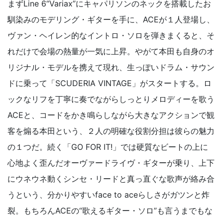
まずLine 6“Variax”にキャパリソンのネックを搭載したお
馴染みのモデリング・ギターを手に、ACEが１人登場し、
ヴァン・ヘイレン的なイントロ・ソロを弾きまくると、そ
れだけで会場の熱量が一気に上昇。やがて本田も自身のオ
リジナル・モデルを携えて現れ、生っぽいドラム・サウン
ドに乗って「SCUDERIA VINTAGE」がスタートする。ロ
ックなリフを丁寧に奏でながらしっとりメロディーを歌う
ACEと、コードをかき鳴らしながら大きなアクションで観
客を煽る本田という、２人の明確な役割分担は彼らの魅力
の１つだ。続く「GO FOR IT!」では硬質なビートの上に
心地よく歪んだオーヴァードライヴ・ギターが乗り、上下
にウネウネ動くシンセ・リードと真っ直ぐな歌声が絡み合
うという、分かりやすいface to aceらしさがガツンと炸
裂。もちろんACEの“歌えるギター・ソロ”も言うまでもな