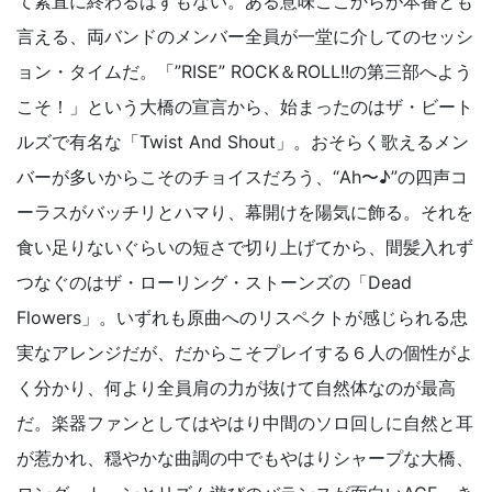
て素直に終わるはずもない。ある意味ここからが本番とも
言える、両バンドのメンバー全員が一堂に介してのセッシ
ョン・タイムだ。「”RISE” ROCK＆ROLL!!の第三部へよう
こそ！」という大橋の宣言から、始まったのはザ・ビート
ルズで有名な「Twist And Shout」。おそらく歌えるメン
バーが多いからこそのチョイスだろう、“Ah〜♪”の四声コ
ーラスがバッチリとハマり、幕開けを陽気に飾る。それを
食い足りないぐらいの短さで切り上げてから、間髪入れず
つなぐのはザ・ローリング・ストーンズの「Dead
Flowers」。いずれも原曲へのリスペクトが感じられる忠
実なアレンジだが、だからこそプレイする６人の個性がよ
く分かり、何より全員肩の力が抜けて自然体なのが最高
だ。楽器ファンとしてはやはり中間のソロ回しに自然と耳
が惹かれ、穏やかな曲調の中でもやはりシャープな大橋、