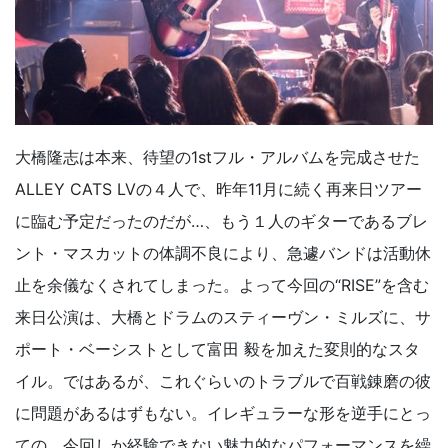
大橋隆志は本来、待望の1stフル・アルバムを完成させた
ALLEY CATS LVの４人で、昨年11月に続く再来日ツアー
に臨む予定だったのだが…、もう１人のギターであるブレ
ント・マスカットの体調不良により、急遽バンドは活動休
止を余儀なくされてしまった。よって今回の“RISE”を含む
来日公演は、大橋とドラムのスティーヴン・ミルズに、サ
ポート・ベーシストとして富田 毅を加えた変則的なスタ
イル。ではあるが、これぐらいのトラブルで百戦錬磨の彼
に問題があるはずもない。イレギュラーな形を逆手にとっ
ての、今回しか経験できない魅力的なパフォーマンスを繰