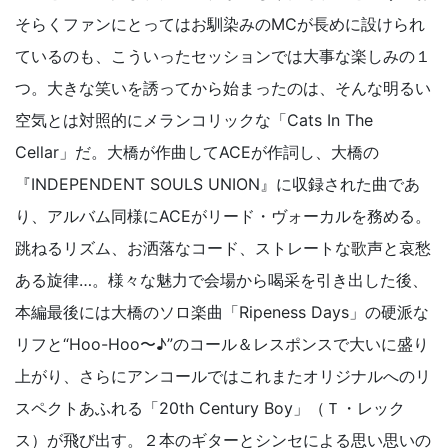
そらくファンにとってはお馴染みのMCが長めに設けられ
ているのも、こういったセッションでは大事な楽しみの１
つ。大きな笑いを誘ってから始まったのは、そんな明るい
空気とは対照的にメランコリックな「Cats In The
Cellar」だ。大橋が作曲してACEが作詞し、大橋の
『INDEPENDENT SOULS UNION』に収録された曲であ
り、アルバム同様にACEがリード・ヴォーカルを務める。
跳ねるリズム、お洒落なコード、ストレートな歌声と哀愁
ある旋律…。様々な魅力で会場から喝采を引き出した後、
本編最後には大橋のソロ楽曲「Ripeness Days」の硬派な
リフと“Hoo-Hoo〜♪”のコール＆レスポンスで大いに盛り
上がり、さらにアンコールではこれまたオリジナルへのリ
スペクトあふれる「20th Century Boy」（Ｔ・レック
ス）が飛び出す。２本のギターとシンセによる思い思いの