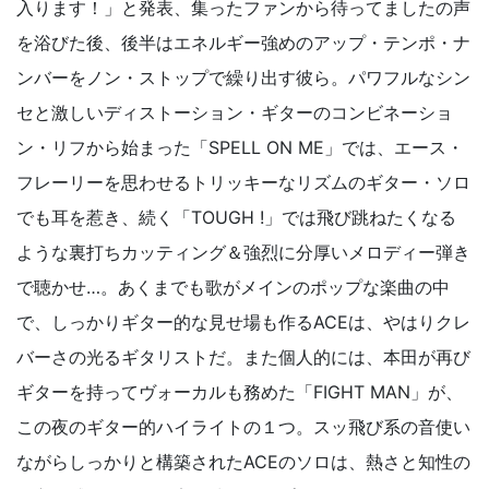
入ります！」と発表、集ったファンから待ってましたの声
を浴びた後、後半はエネルギー強めのアップ・テンポ・ナ
ンバーをノン・ストップで繰り出す彼ら。パワフルなシン
セと激しいディストーション・ギターのコンビネーショ
ン・リフから始まった「SPELL ON ME」では、エース・
フレーリーを思わせるトリッキーなリズムのギター・ソロ
でも耳を惹き、続く「TOUGH !」では飛び跳ねたくなる
ような裏打ちカッティング＆強烈に分厚いメロディー弾き
で聴かせ…。あくまでも歌がメインのポップな楽曲の中
で、しっかりギター的な見せ場も作るACEは、やはりクレ
バーさの光るギタリストだ。また個人的には、本田が再び
ギターを持ってヴォーカルも務めた「FIGHT MAN」が、
この夜のギター的ハイライトの１つ。スッ飛び系の音使い
ながらしっかりと構築されたACEのソロは、熱さと知性の