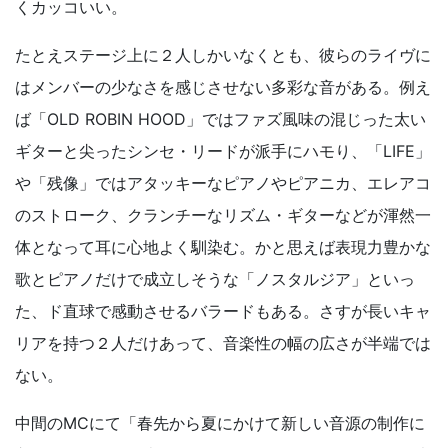
くカッコいい。
たとえステージ上に２人しかいなくとも、彼らのライヴに
はメンバーの少なさを感じさせない多彩な音がある。例え
ば「OLD ROBIN HOOD」ではファズ風味の混じった太い
ギターと尖ったシンセ・リードが派手にハモり、「LIFE」
や「残像」ではアタッキーなピアノやピアニカ、エレアコ
のストローク、クランチーなリズム・ギターなどが渾然一
体となって耳に心地よく馴染む。かと思えば表現力豊かな
歌とピアノだけで成立しそうな「ノスタルジア」といっ
た、ド直球で感動させるバラードもある。さすが長いキャ
リアを持つ２人だけあって、音楽性の幅の広さが半端では
ない。
中間のMCにて「春先から夏にかけて新しい音源の制作に