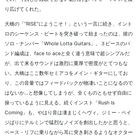
り広げてくれた。
大橋の「“RISE”にようこそ！」という一言に続き、イント
ロのシーケンス・ビートを突き破って始まったのは、彼の
ソロ・ナンバー「Whole Lotta Guitars」。３ピースのバ
ンド編成は、face to aceと全く違う意味で超シンプルだ
が、出て来るサウンドは激烈に重厚で密度がとてつもな
い。大橋はここ数年セミアコをメイン・ギターにしてお
り、この音量ではフィードバックが物凄いことになるので
はないか…と想像してしまうが、全くものともせず自由に
操っているように見える。続くインスト「Rush Is
Coming」も、やはり音は凄まじくヘヴィ。ジミー・ペイ
ジばりにテルミンで猛烈なノイズを創出したかと思うと、
ベース・リフに乗りながら耳に突き刺さるようなオクター