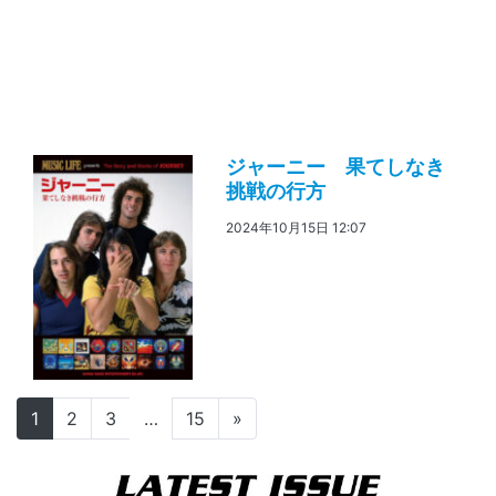
ジャーニー 果てしなき
挑戦の行方
2024年10月15日 12:07
投稿ナビゲーション
1
2
3
…
15
»