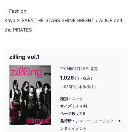
・Fashion
Kaya × BABY,THE STARS SHINE BRIGHT / ALICE and
the PIRATES
zilling vol.1
2011年07月29日 発売
1,026
円（税込）
（933円／本体価格）
種別：
ムック
サイズ：
Ａ４判
ページ数：
116
発行所：
シンコーミュージック・エ
ンタテイメント