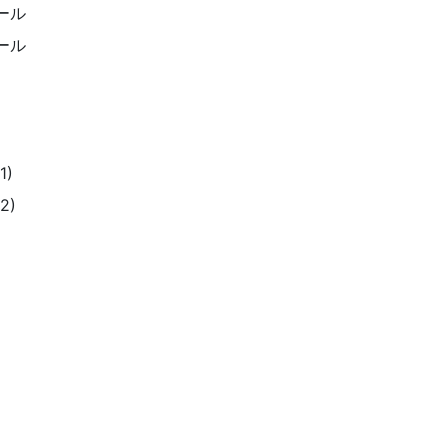
ール
ール
)
2)