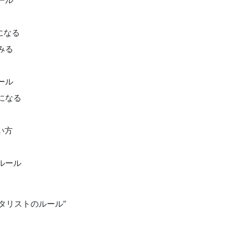
ール
になる
みる
ール
になる
い方
ルール
タリストのルール”