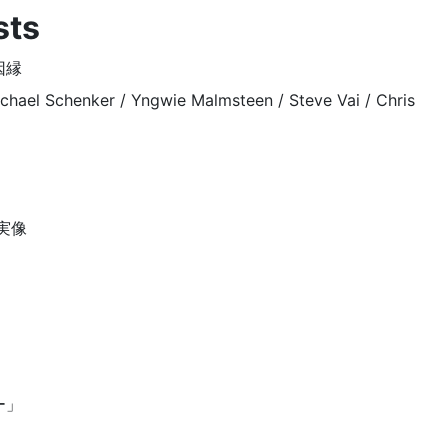
sts
因縁
chael Schenker / Yngwie Malmsteen / Steve Vai / Chris
a
実像
ー」