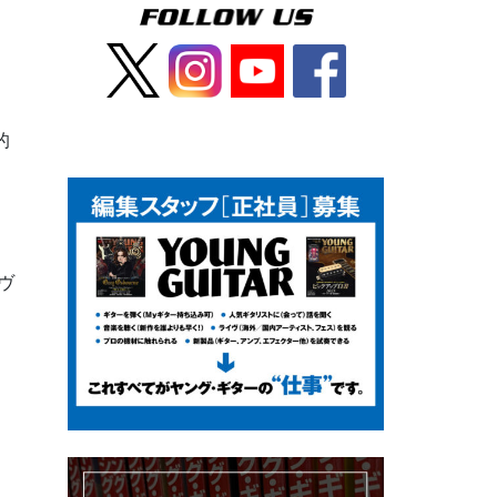
的
、
ヴ