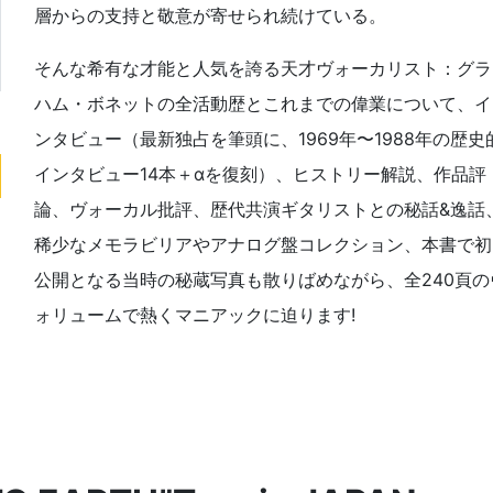
層からの支持と敬意が寄せられ続けている。
そんな希有な才能と人気を誇る天才ヴォーカリスト：グラ
ハム・ボネットの全活動歴とこれまでの偉業について、イ
ンタビュー（最新独占を筆頭に、1969年〜1988年の歴史
インタビュー14本＋αを復刻）、ヒストリー解説、作品評
論、ヴォーカル批評、歴代共演ギタリストとの秘話&逸話
稀少なメモラビリアやアナログ盤コレクション、本書で初
公開となる当時の秘蔵写真も散りばめながら、全240頁の
ォリュームで熱くマニアックに迫ります!