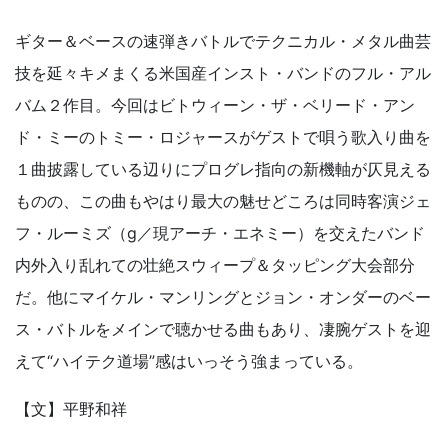
ギター＆ベースの速弾きバトルでテクニカル・メタル曲芸
技を延々キメまくる米国産インスト・バンドのフル・アル
バム２作目。今回はビトウィーン・ザ・ベリード・アン
ド・ミーのトミー・ロジャースがゲストで唄う歌入り曲を
１曲披露している辺りにプログレ指向の新機軸が仄見える
ものの、この曲もやはり最大の魅せどころは同時客演ジェ
フ・ルーミズ（g／現アーチ・エネミー）を交えたバンド
内外入り乱れての壮絶スウィープ＆タッピング大会部分
だ。他にマイケル・マンリングとジョン・オンダーのベー
ス・バトルをメインで聴かせる曲もあり、凄腕ゲストを迎
えて“ハイテク道場”感はいっそう強まっている。
【文】平野和祥