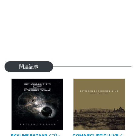
関連記事
SKYLINE BAZAAR／ブレ
COMA ECLIPTIC: LIVE／