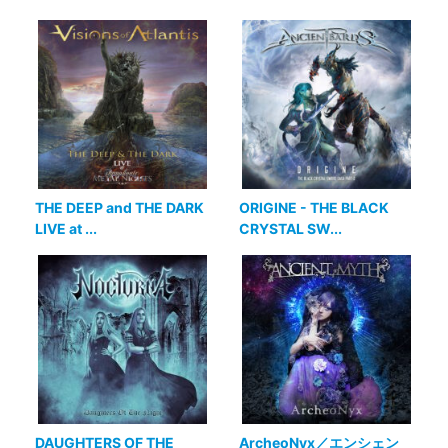
THE DEEP and THE DARK
ORIGINE - THE BLACK
LIVE at ...
CRYSTAL SW...
DAUGHTERS OF THE
ArcheoNyx／エンシェン