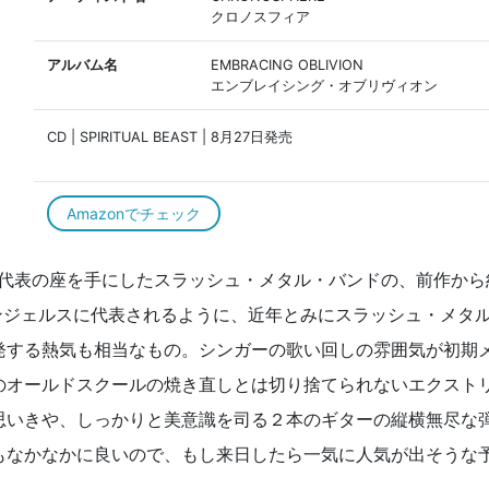
クロノスフィア
アルバム名
EMBRACING OBLIVION
エンブレイシング・オブリヴィオン
CD | SPIRITUAL BEAST | 8月27日発売
Amazonでチェック
e”でギリシャ代表の座を手にしたスラッシュ・メタル・バンドの、前作から
ンジェルスに代表されるように、近年とみにスラッシュ・メタ
発する熱気も相当なもの。シンガーの歌い回しの雰囲気が初期
のオールドスクールの焼き直しとは切り捨てられないエクスト
思いきや、しっかりと美意識を司る２本のギターの縦横無尽な
もなかなかに良いので、もし来日したら一気に人気が出そうな