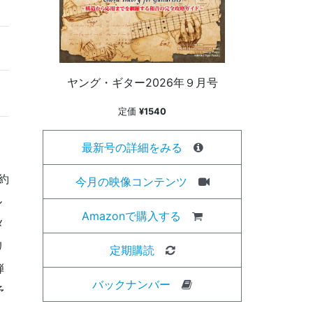
ヤング・ギター2026年９月号
定価
¥1540
最新号の詳細をみる
約
今月の映像コンテンツ
ル
Amazonで購入する
メ
リ
定期購読
弾
バックナンバー
予