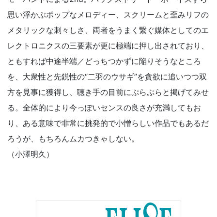
思い浮かぶポップなメロディー、スクリームと歪みリフの
メタリックな刺々しさ、両者をうまく繋ぐ媒体としてのエ
レクトロニクスの三要素が更に極端に押し出されており、
ともすれば中途半端／どっちつかずに陥りそうなところ
を、大衆性と先鋭性の“二羽のウサギ”を貪欲に追いつつ双
方を見事に獲得し、聴き手の目前にぷらぷらと掲げてみせ
る。全体的により今っぽいセンスの良さが充満してもお
り、ある意味で非常に挑発的で小憎らしい作品でもあるだ
ろうが、もちろんムカつきゃしない。
（小澤明久）