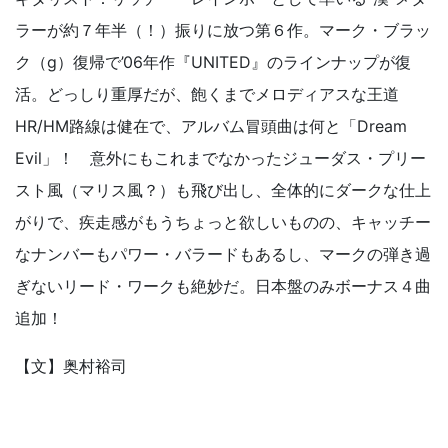
ラーが約７年半（！）振りに放つ第６作。マーク・ブラッ
ク（g）復帰で’06年作『UNITED』のラインナップが復
活。どっしり重厚だが、飽くまでメロディアスな王道
HR/HM路線は健在で、アルバム冒頭曲は何と「Dream
Evil」！ 意外にもこれまでなかったジューダス・プリー
スト風（マリス風？）も飛び出し、全体的にダークな仕上
がりで、疾走感がもうちょっと欲しいものの、キャッチー
なナンバーもパワー・バラードもあるし、マークの弾き過
ぎないリード・ワークも絶妙だ。日本盤のみボーナス４曲
追加！
【文】奥村裕司