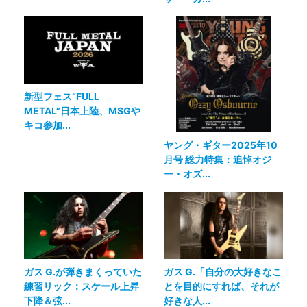
新型フェス“FULL
METAL”日本上陸、MSGや
キコ参加...
ヤング・ギター2025年10
月号 総力特集：追悼オジ
ー・オズ...
ガス G.が弾きまくっていた
ガス G.「自分の大好きなこ
練習リック：スケール上昇
とを目的にすれば、それが
下降＆弦...
好きな人...