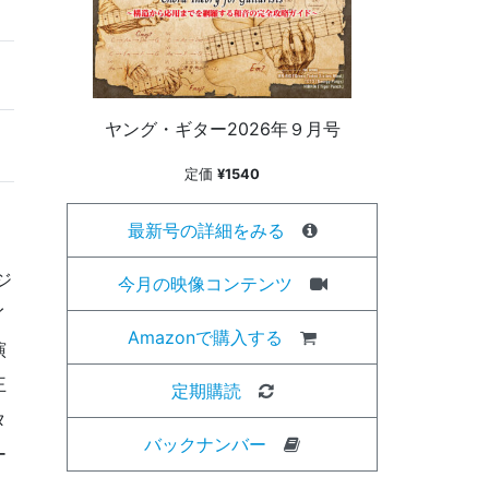
ヤング・ギター2026年９月号
定価
¥1540
最新号の詳細をみる
ジ
今月の映像コンテンツ
イ
Amazonで購入する
演
王
定期購読
タ
バックナンバー
ー