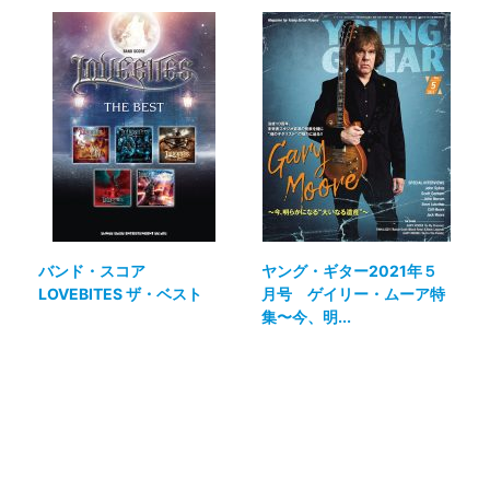
バンド・スコア
ヤング・ギター2021年５
LOVEBITES ザ・ベスト
月号 ゲイリー・ムーア特
集〜今、明...