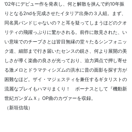
’02年にデビュー作を発表し、何と解散を挟んで約10年振
りとなる2ndを完成させたイタリア出身の３人組。まず、
同名異バンドじゃないの？と耳を疑ってしまうほどのクオ
リティの飛躍っぷりに驚かされる。前作に散見された、い
い意味でのチープさとは皆目無縁の堂々たるシンフォニッ
ク道、細部まで行き届いたセンスの鋭さ、何より展開の美
しさが導く楽曲の良さが光っており、迫力満点で押し寄せ
る激メロとドラマティシズムの洪水に昔の面影を探す方が
困難なほど。ザイ・マジェスティを兼任するギタリストの
流麗なプレイもハマりまくり！ ボーナスとして『機動新
世紀ガンダムＸ』OP曲のカヴァーを収録。
（新垣信哉）