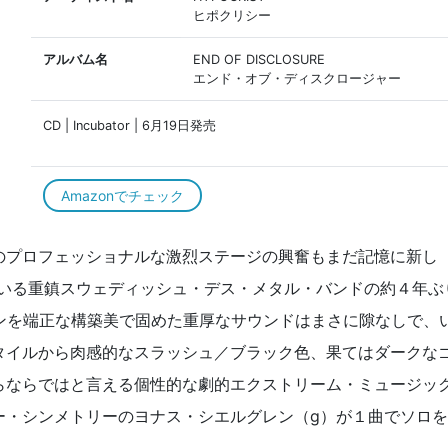
ヒポクリシー
アルバム名
END OF DISCLOSURE
エンド・オブ・ディスクロージャー
CD | Incubator | 6月19日発売
Amazonでチェック
のプロフェッショナルな激烈ステージの興奮もまだ記憶に新し
）率いる重鎮スウェディッシュ・デス・メタル・バンドの約４年ぶ
ョンを端正な構築美で固めた重厚なサウンドはまさに隙なしで、
タイルから肉感的なスラッシュ／ブラック色、果てはダークな
らならではと言える個性的な劇的エクストリーム・ミュージッ
ー・シンメトリーのヨナス・シエルグレン（g）が１曲でソロを