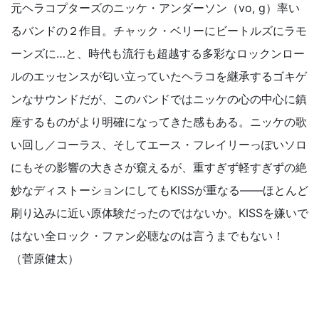
元ヘラコプターズのニッケ・アンダーソン（vo, g）率い
るバンドの２作目。チャック・ベリーにビートルズにラモ
ーンズに…と、時代も流行も超越する多彩なロックンロー
ルのエッセンスが匂い立っていたヘラコを継承するゴキゲ
ンなサウンドだが、このバンドではニッケの心の中心に鎮
座するものがより明確になってきた感もある。ニッケの歌
い回し／コーラス、そしてエース・フレイリーっぽいソロ
にもその影響の大きさが窺えるが、重すぎず軽すぎずの絶
妙なディストーションにしてもKISSが重なる——ほとんど
刷り込みに近い原体験だったのではないか。KISSを嫌いで
はない全ロック・ファン必聴なのは言うまでもない！
（菅原健太）