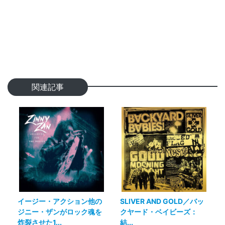
関連記事
イージー・アクション他の
SLIVER AND GOLD／バッ
ジニー・ザンがロック魂を
クヤード・ベイビーズ：
炸裂させた1...
結...