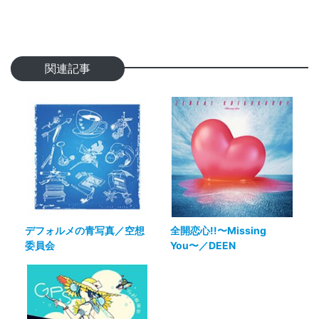
関連記事
デフォルメの青写真／空想
全開恋心!!〜Missing
委員会
You〜／DEEN