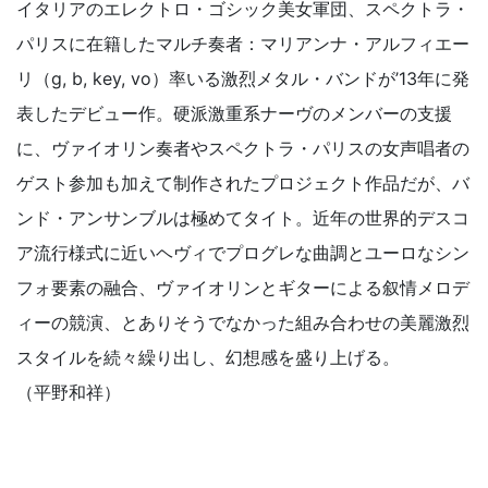
イタリアのエレクトロ・ゴシック美女軍団、スペクトラ・
パリスに在籍したマルチ奏者：マリアンナ・アルフィエー
リ（g, b, key, vo）率いる激烈メタル・バンドが’13年に発
表したデビュー作。硬派激重系ナーヴのメンバーの支援
に、ヴァイオリン奏者やスペクトラ・パリスの女声唱者の
ゲスト参加も加えて制作されたプロジェクト作品だが、バ
ンド・アンサンブルは極めてタイト。近年の世界的デスコ
ア流行様式に近いヘヴィでプログレな曲調とユーロなシン
フォ要素の融合、ヴァイオリンとギターによる叙情メロデ
ィーの競演、とありそうでなかった組み合わせの美麗激烈
スタイルを続々繰り出し、幻想感を盛り上げる。
（平野和祥）