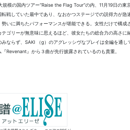
国内ツアー“Raise the Flag Tour”の内、11月19日の東
国転戦していた最中であり、なおかつステージでの説得力が急
、勢いに満ちたパフォーマンスが堪能できる。女性だけで構成
カテゴリーが無意味に思えるほど、彼女たちの総合力の高さに
みならず、SAKI （g）のアグレッシヴなプレイは全編を通し
Revenant』から３曲が先行披露されているのも貴重。