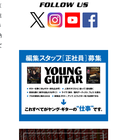
京
速
さ
納
て