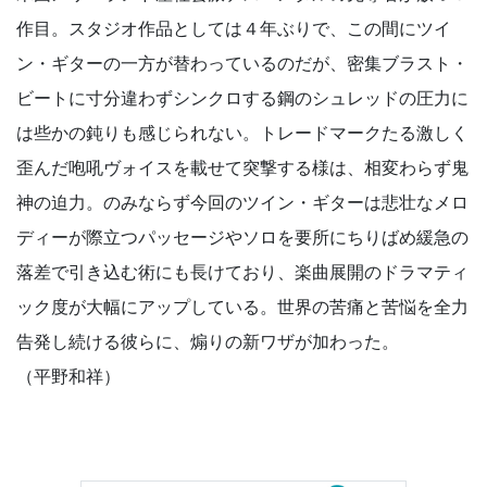
作目。スタジオ作品としては４年ぶりで、この間にツイ
ン・ギターの一方が替わっているのだが、密集ブラスト・
ビートに寸分違わずシンクロする鋼のシュレッドの圧力に
は些かの鈍りも感じられない。トレードマークたる激しく
歪んだ咆吼ヴォイスを載せて突撃する様は、相変わらず鬼
神の迫力。のみならず今回のツイン・ギターは悲壮なメロ
ディーが際立つパッセージやソロを要所にちりばめ緩急の
落差で引き込む術にも長けており、楽曲展開のドラマティ
ック度が大幅にアップしている。世界の苦痛と苦悩を全力
告発し続ける彼らに、煽りの新ワザが加わった。
（平野和祥）