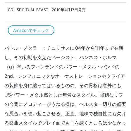
CD | SPIRITUAL BEAST | 2019年4月17日発売
Amazonでチェック
バトル・メタラー：チュリサスに’04年から’11年まで在籍
し、その初期を支えたベーシスト：ハンネス・ホルマ
（g）率いるフィンランドのパワー・メタル・バンドの
2nd。シンフォニックなオーケストレーションやクワイア
の装飾を身に纏ってはいるものの、その骨格は意外にも
USパワー・メタル然とした無骨なスタイル。強靭なリフ
の合間にメロディーがうねる様は、ヘルスター辺りの堅実
な風合いを想い起こさせる。正直、地味で独自性にも欠け
る楽曲スタイルでプレイ面でも耳を惹くところは少なかっ