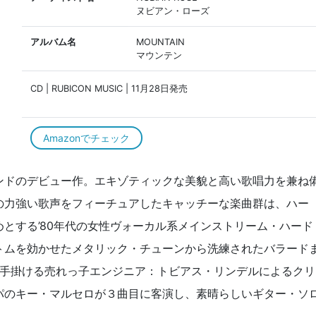
ヌビアン・ローズ
アルバム名
MOUNTAIN
マウンテン
CD | RUBICON MUSIC | 11月28日発売
Amazonでチェック
ンドのデビュー作。エキゾティックな美貌と高い歌唱力を兼ね
の力強い歌声をフィーチュアしたキャッチーな楽曲群は、ハー
とする’80年代の女性ヴォーカル系メインストリーム・ハード
トムを効かせたメタリック・チューンから洗練されたバラード
などを手掛ける売れっ子エンジニア：トビアス・リンデルによるクリ
パのキー・マルセロが３曲目に客演し、素晴らしいギター・ソ