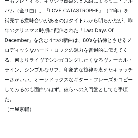
ーもプレイする、ギリシャ拠点の５人組によるミニ・アル
バム（全９曲）。『LOVE CATASTROPHE』（’11年）を
補完する意味合いがあるのはタイトルから明らかだが、昨
年のクリスマス時期に配信された「Last Days Of
December」を含む４つの新曲は、80’sを彷彿とさせるメ
ロディックなハード・ロックの魅力を普遍的に伝えてく
る。何よりライヴでシンガロングしたくなるヴォーカル・
ライン、シンプルなリフ、印象的な旋律を湛えたキャッチ
ーさがいい。オーソドックスなギター・フレーズをコピー
してみるのも面白いはず。彼らへの入門盤としても手頃
だ。
（土屋京輔）