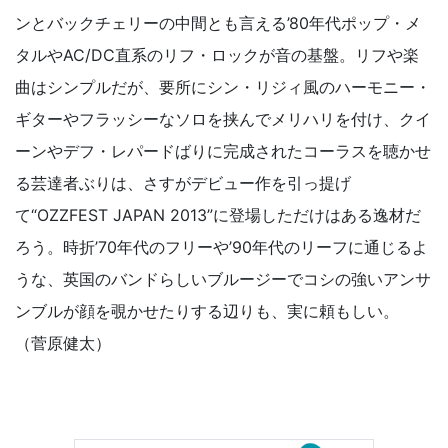
ンとバックチェリーの中間とも言える’80年代ポップ・メ
タルやAC/DC直系のリフ・ロックが音の基盤。リフや楽
曲はシンプルだが、要所にシン・リジィ風のハーモニー・
ギターやフラッシーなソロを挟んでメリハリを付け、クイ
ーンやデフ・レパードばりに完成されたコーラスを聴かせ
る芸達者ぶりは、さすがデビュー作を引っ提げ
て“OZZFEST JAPAN 2013”に登場しただけはある逸材だ
ろう。時折’70年代のフリーや’90年代のリーフに通じるよ
うな、英国のバンドらしいブルージーでコシの強いアンサ
ンブルが顔を覗かせたりする辺りも、実に頼もしい。
（菅原健太）