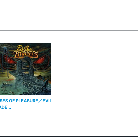
SES OF PLEASURE／EVIL
ADE...