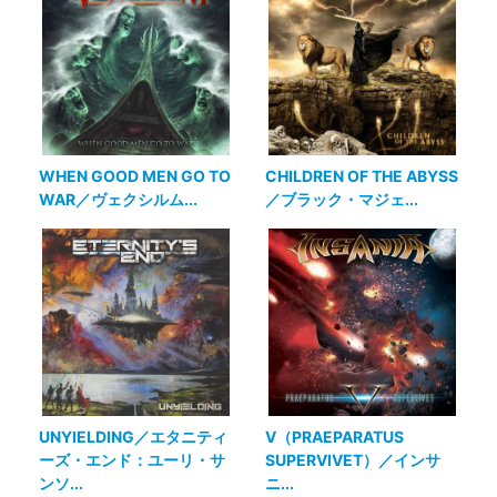
WHEN GOOD MEN GO TO
CHILDREN OF THE ABYSS
WAR／ヴェクシルム...
／ブラック・マジェ...
UNYIELDING／エタニティ
Ⅴ（PRAEPARATUS
ーズ・エンド：ユーリ・サ
SUPERVIVET）／インサ
ンソ...
ニ...