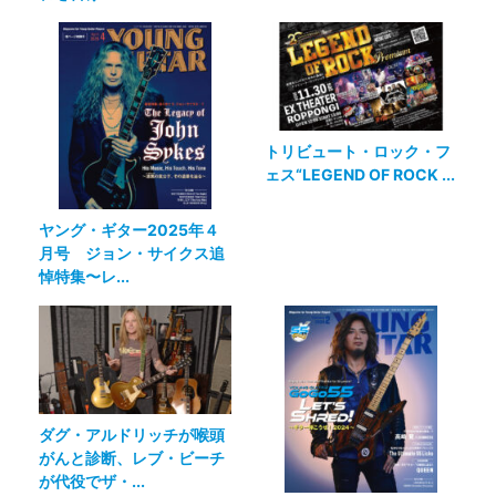
トリビュート・ロック・フ
ェス“LEGEND OF ROCK ...
ヤング・ギター2025年４
月号 ジョン・サイクス追
悼特集〜レ...
ダグ・アルドリッチが喉頭
がんと診断、レブ・ビーチ
が代役でザ・...