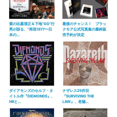
紫の比嘉清正＆下地“GG”行
最後のチャンス！ ブラッ
男が語る、“再現1977〜日
クモア公式写真集の最終販
本の...
売予約が決定
ダイアモンズのセルフ・タ
ナザレス25作目
イトル作『DIEMONDS』、
『SURVIVING THE
HRと...
LAW』、老舗...