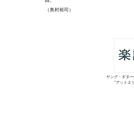
録。
（奥村裕司）
ヤング・ギター
“アットエ