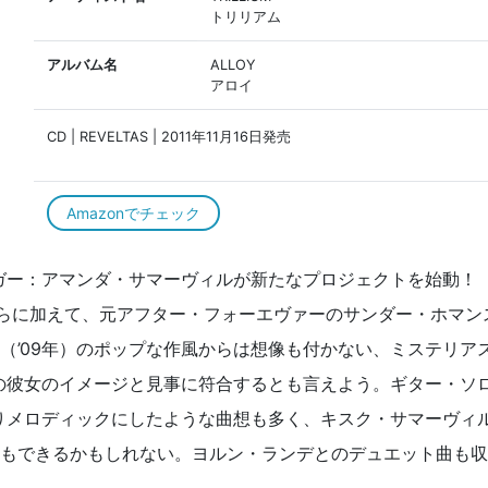
トリリアム
アルバム名
ALLOY
アロイ
CD | REVELTAS | 2011年11月16日発売
Amazonでチェック
ガー：アマンダ・サマーヴィルが新たなプロジェクトを始動
）らに加えて、元アフター・フォーエヴァーのサンダー・ホマン
』（’09年）のポップな作風からは想像も付かない、ミステリア
の彼女のイメージと見事に符合するとも言えよう。ギター・ソ
りメロディックにしたような曲想も多く、キスク・サマーヴィ
との見方もできるかもしれない。ヨルン・ランデとのデュエット曲も収