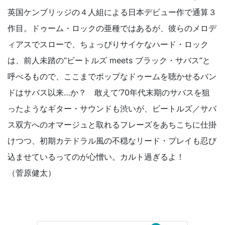
英国ケンブリッジの４人組による日本デビュー作で通算３
作目。ドゥーム・ロックの亜種ではあるが、彼らのメロデ
ィアスでスローで、ちょっぴりサイケなハード・ロック
は、前人未踏の“ビートルズ meets ブラック・サバス”と
呼べるもので、ここまでポップなドゥームを聴かせるバン
ドはサバス以来…か？ 敢えて’70年代末期のサバスを狙
ったようなギター・サウンドも渋いが、ビートルズ／サバ
ス双方へのオマージュと取れるフレーズをあちこちに仕掛
けつつ、初期カテドラル風の不穏なリード・プレイも忍び
込ませているってのが心憎い。カルト過ぎるよ！
（菅原健太）