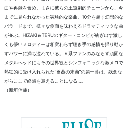
曲や再録を含め、まさに彼らの王道劇的チューンから、今
までに見られなかった実験的な楽曲、10分を超す幻想的な
バラードまで、様々な側面を味わえるドラマティックな曲
が並ぶ。HIZAKI＆TERUのギター・コンビが紡ぎ出す激し
くも儚いメロディーは相変わらず聴き手の感情を揺り動か
すパワーに満ち溢れている。Ｖ系ファンのみならず頑固な
メタルヘッドにもその世界観とシンフォニックな激メロで
熱狂的に受け入れられた“薔薇の末裔”の第一幕は、残念な
がらここで終焉を迎えることになる…。
（新垣信哉）