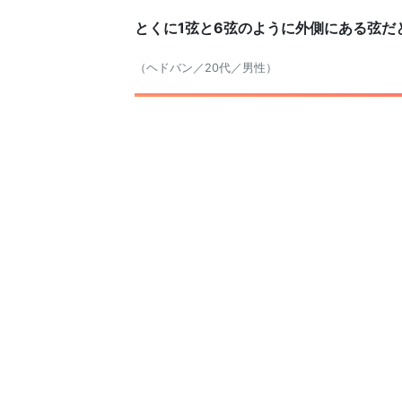
とくに1弦と6弦のように外側にある弦
（ヘドバン／20代／男性）