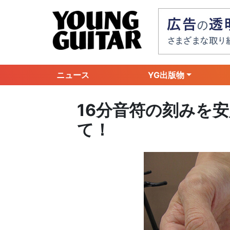
ニュース
YG出版物
16分音符の刻みを
て！