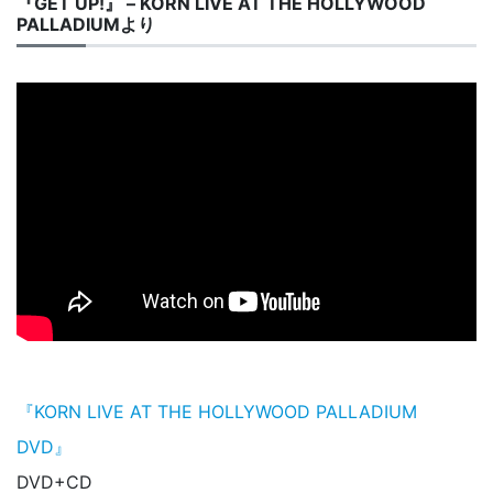
『GET UP!』 – KORN LIVE AT THE HOLLYWOOD
PALLADIUMより
『KORN LIVE AT THE HOLLYWOOD PALLADIUM
DVD』
DVD+CD