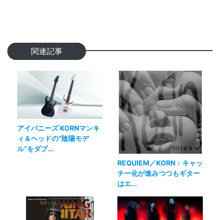
関連記事
アイバニーズ KORNマンキ
ィ＆ヘッドの“陰陽モデ
ル”をダブ...
REQUIEM／KORN：キャッ
チー化が進みつつもギター
はエ...