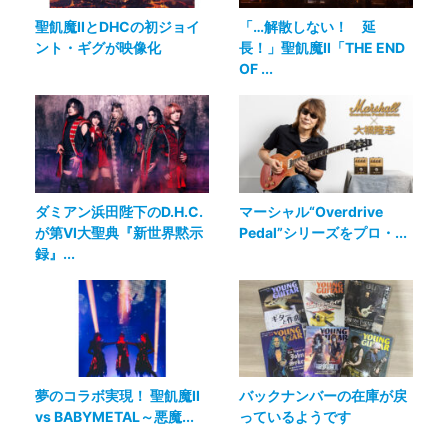
聖飢魔IIとDHCの初ジョイ
「…解散しない！ 延
ント・ギグが映像化
長！」聖飢魔II「THE END
OF ...
ダミアン浜田陛下のD.H.C.
マーシャル“Overdrive
が第VI大聖典『新世界黙示
Pedal”シリーズをプロ・...
録』...
夢のコラボ実現！ 聖飢魔II
バックナンバーの在庫が戻
vs BABYMETAL～悪魔...
っているようです