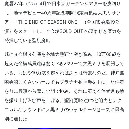
魔暦27年（’25）4月12日東京ガーデンシアターを皮切り
に、地球デビュー40周年記念期間限定再集結大黒ミサツ
アー「THE END OF SEASON ONE」（全国18会場19公
演）をスタートし、全会場SOLD OUT!の凄まじき魔力を
発揮している聖飢魔Ⅱ。
既に８会場９公演を各地大熱狂で突き進み、10万60歳を
超えた全構成員達は驚くべきパワーで大黒ミサを展開して
いる、もはや10万歳を超えればあとは端数なのだ。神戸国
際会館こくさいホールでもプラチナ参拝券を手にした信者
を前に冒頭から魔力全開で挑み、それに応える信者達も拳
を振り上げ叫び声を上げる、聖飢魔IIの放つど迫力とテク
ニカルなサウンドに大黒ミサのヴォルテージは一気に最高
潮に達した。