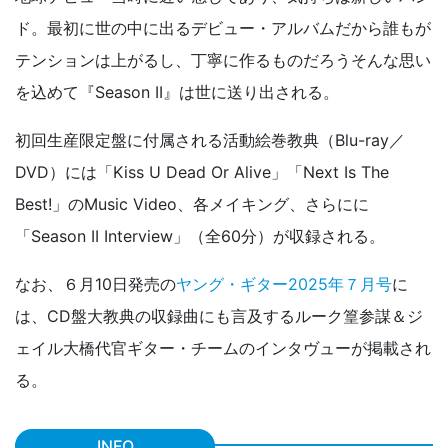
ド。最初に世の中に出るデビュー・アルバムだから誰もが
テンションは上がるし、丁寧に作るものだろうそんな思い
を込めて『Season II』は世に送り出される。
初回生産限定盤に付属される活動絵巻教典（Blu-ray／
DVD）には「Kiss U Dead Or Alive」「Next Is The
Best!」のMusic Video、各メイキング、さらにに
「Season II Interview」（全60分）が収録される。
なお、６月10日発売の
ヤング・ギター2025年７月号
に
は、CD盤大教典の収録曲にも言及するルーク篁参謀＆ジ
ェイル大橋代官ギター・チームのインタヴューが掲載され
る。
INFO