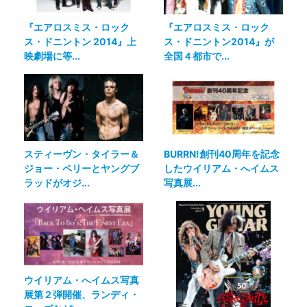
『エアロスミス・ロック
『エアロスミス・ロック
ス・ドニントン 2014』上
ス・ドニントン2014』が
映劇場に等...
全国４都市で...
スティーヴン・タイラー＆
BURRN!創刊40周年を記念
ジョー・ペリーとヤングブ
したウイリアム・へイムス
ラッドがオジ...
写真展...
ウイリアム・へイムス写真
展第２弾開催、ランディ・