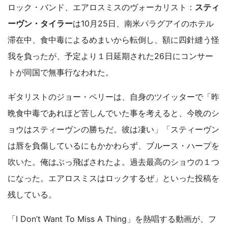
ロック・バンド、エアロスミスのヴォーカリスト：
スティ
ーヴン・タイラー
は10月25日、南米パラグアイのホテル
滞在中、食中毒によるめまいから転倒し、額に四針縫う怪
我を負ったが、予定より１日延期された26日にコンサー
トが同国で無事行なわれた。
ギタリストのジョー・ペリーは、自身のツイッターで「昨
晩食中毒であれほど苦しんでいた事を考えると、今晩のシ
ョウはスティーヴンの勝ちだ。彼は凄い」「スティーヴン
は唇を負傷しているにもかかわらず、ブルース・ハープを
吹いた。俺はぶっ飛ばされたよ。過去最高のショウの１つ
になった。エアロスミスはロックするぜ」といった投稿を
残している。
「I Don’t Want To Miss A Thing」を熱唱する動画が、フ