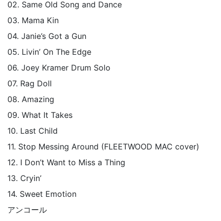
02. Same Old Song and Dance
03. Mama Kin
04. Janie’s Got a Gun
05. Livin’ On The Edge
06. Joey Kramer Drum Solo
07. Rag Doll
08. Amazing
09. What It Takes
10. Last Child
11. Stop Messing Around (FLEETWOOD MAC cover)
12. I Don’t Want to Miss a Thing
13. Cryin’
14. Sweet Emotion
アンコール