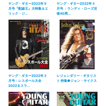
ヤング・ギター2022年９
ヤング・ギター2022年４
月号『配線王』大特集＆エ
月号 ：ランディ・ローズ没
リック・ジ...
後40周...
ヤング・ギター2022年３
レジェンダリー・ギタリス
月号：レスポール大全
ト 特集●ジョン・サイクス
2022＆スラ...