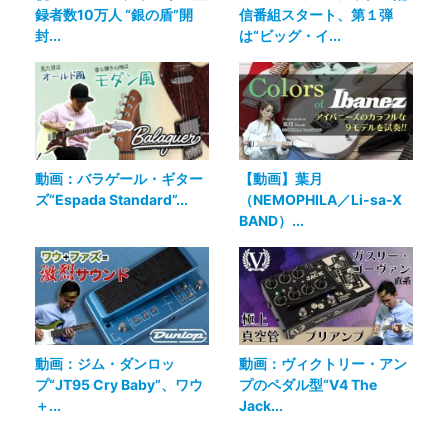
録者数10万人 “銀の盾”開
信番組スタート、第１弾
封...
は“ビッグ・イ...
動画：バラゲール・ギター
【動画】葉月
ズ“Espada Standard”...
（NEMOPHILA／Li-sa-X
BAND）...
動画：ジム・ダンロッ
動画：ヴィクトリー・アン
プ“JT95 Cry Baby”、ワウ
プのペダル型“V4 The
＋...
Jack...