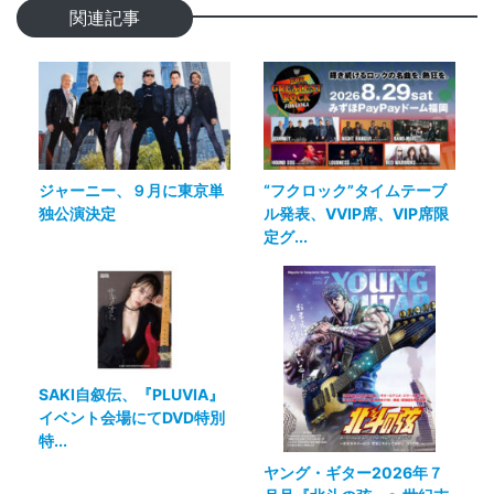
関連記事
ジャーニー、９月に東京単
“フクロック”タイムテーブ
独公演決定
ル発表、VVIP席、VIP席限
定グ...
SAKI自叙伝、『PLUVIA』
イベント会場にてDVD特別
特...
ヤング・ギター2026年７