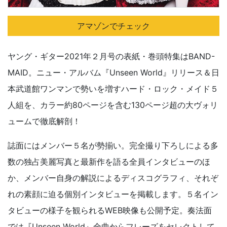
アマゾンでチェック
ヤング・ギター2021年２月号の表紙・巻頭特集はBAND-
MAID。ニュー・アルバム『Unseen World』リリース＆日
本武道館ワンマンで勢いを増すハード・ロック・メイド５
人組を、カラー約80ページを含む130ページ超の大ヴォリ
ュームで徹底解剖！
誌面にはメンバー５名が勢揃い。完全撮り下ろしによる多
数の独占美麗写真と最新作を語る全員インタビューのほ
か、メンバー自身の解説によるディスコグラフィ、それぞ
れの素顔に迫る個別インタビューを掲載します。５名イン
タビューの様子を観られるWEB映像も公開予定。奏法面
では『Unseen World』全曲からフレーズをセレクトして