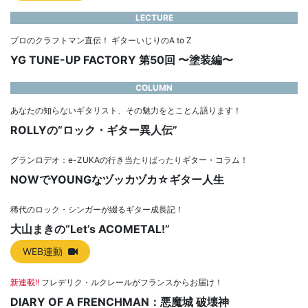
LECTURE
プロのクラフトマン直伝！ ギターいじりのA to Z
YG TUNE-UP FACTORY 第50回 〜塗装編〜
COLUMN
あなたの知らないギタリスト、その魅力をとことん語ります！
ROLLYの“ロック・ギター異人伝”
グランロデオ：e-ZUKAの行き当たりばったりギター・コラム！
NOWでYOUNGなヅッカヅカ☆ギター人生
稀代のロック・シンガーが綴るギター成長記！
大山まきの“Let’s ACOMETAL!”
WEB連動
新連載!!
フレデリク・ルクレールがフランスからお届け！
DIARY OF A FRENCHMAN：悪魔城 破壊神