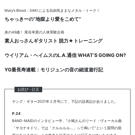
Mary’s Blood：SAKI による自由気ままなメタル・トーク！
ちゃっきーの“地獄より愛をこめて”
炎の49歳！ 尾谷幸憲の人体実験企画
素人おっさんギタリスト 脱力★トレーニング
ウイリアム・ヘイムスのL.A.通信 WHAT’S GOING ON?
YG最長寿連載：モリジュンの音の細道遊行記
ヤング・ギター2021年２月号にて、下記の誤表記がありました。
P.24
BAND-MAIDのインタビュー中、“小鳩さんのリード・ヴォーカル曲
「サヨナキドリ」では「クルルルル…」って鳴いて”という質問の箇