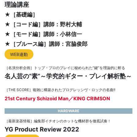
理論講座
★［基礎編］
★［コード編］講師：野村大輔
★［モード編］講師：小林信一
★［ブルース編］講師：宮脇俊郎
WEB連動
［名演分析企画］トップ・プロのプレイに秘められた“鍵”を理論的に斬る
名人芸の“素”～学究的ギター・プレイ解析塾～
［THE SCORE］複雑に構築されたプログレッシヴ・ロックの名曲!!
21st Century Schizoid Man／KING CRIMSON
HARDWARE
［最新楽器情報］編集部イチオシのホットな機材群を徹底試奏！
YG Product Review 2022