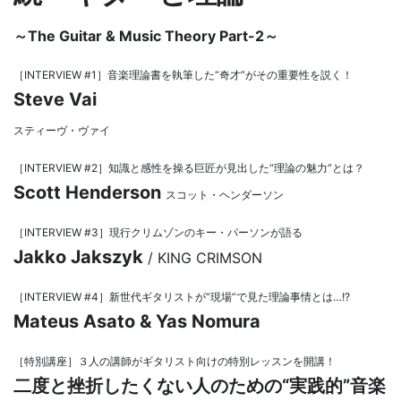
～The Guitar & Music Theory Part-2～
［INTERVIEW #1］音楽理論書を執筆した“奇才”がその重要性を説く！
Steve Vai
スティーヴ・ヴァイ
［INTERVIEW #2］知識と感性を操る巨匠が見出した“理論の魅力”とは？
Scott Henderson
スコット・ヘンダーソン
［INTERVIEW #3］現行クリムゾンのキー・パーソンが語る
Jakko Jakszyk
/ KING CRIMSON
［INTERVIEW #4］新世代ギタリストが“現場”で見た理論事情とは…!?
Mateus Asato & Yas Nomura
［特別講座］３人の講師がギタリスト向けの特別レッスンを開講！
二度と挫折したくない人のための“実践的”音楽