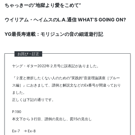
ちゃっきーの“地獄より愛をこめて”
ウイリアム・ヘイムスのL.A.通信 WHAT’S GOING ON?
YG最長寿連載：モリジュンの音の細道遊行記
ヤング・ギター2022年２月号に誤表記がありました。
『２度と挫折したくない人のための“実践的”音楽理論講座［ブルー
ス編］』におきまして、譜例と解説文などのEx番号が間違っており
ました。
正しくは下記の通りです。
P.190
本文下から３行目、譜例の見出し、図15の見出し
Ex-7 → Ex-8