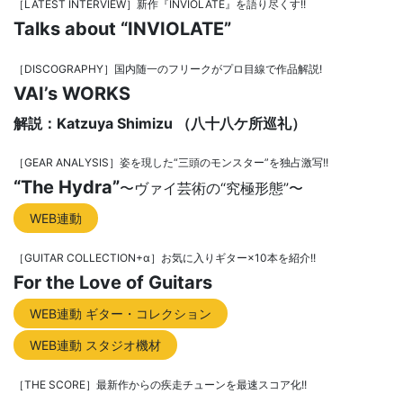
［LATEST INTERVIEW］新作『INVIOLATE』を語り尽くす!!
Talks about “INVIOLATE”
［DISCOGRAPHY］国内随一のフリークがプロ目線で作品解説!
VAI’s WORKS
解説：Katzuya Shimizu （八十八ケ所巡礼）
［GEAR ANALYSIS］姿を現した“三頭のモンスター”を独占激写!!
“The Hydra”
〜ヴァイ芸術の“究極形態”〜
WEB連動
［GUITAR COLLECTION+α］お気に入りギター×10本を紹介!!
For the Love of Guitars
WEB連動 ギター・コレクション
WEB連動 スタジオ機材
［THE SCORE］最新作からの疾走チューンを最速スコア化!!