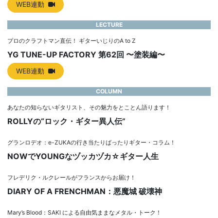
WEB連動
LECTURE
プロのクラフトマン直伝！ ギターいじりのA to Z
YG TUNE-UP FACTORY 第62回 〜塗装編〜
WEB連動
COLUMN
あなたの知らないギタリスト、その魅力をとことん語ります！
ROLLYの“ロック・ギター異人伝”
グランロデオ：e-ZUKAの行き当たりばったりギター・コラム！
NOWでYOUNGなヅッカヅカ☆ギター人生
フレデリク・ルクレールがフランスからお届け！
DIARY OF A FRENCHMAN：悪魔城 破壊神
Mary’s Blood：SAKI による自由気ままなメタル・トーク！