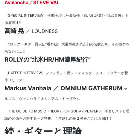
Avalancha／STEVE VAI
［SPECIAL INTERVIEW］ 全貌を現した最新作『SUNBURST～我武者羅』を
徹底詳述!!
高崎 晃
／ LOUDNESS
［“ロック・ギター異人伝”番外編］大量再発された幻の名盤たち、その魅力を
あなたに… !!
ROLLYの“北米HR/HM濃厚紀行”
［LATEST INTERVIEW］フィンランド産メロディック・デス・メタラーが新
作リリース!!
Markus Vanhala ／ OMNIUM GATHERUM
マ
ルコス・ヴァンハラ／オムニアム・ギャザラム
［THE GUIDE TO MUSIC THEORY FOR GUITAR PLAYERS］ギタリストと理
論の関係を追求する一大特集、４年越しの第２弾をここにお届け！
続・ギターと理論