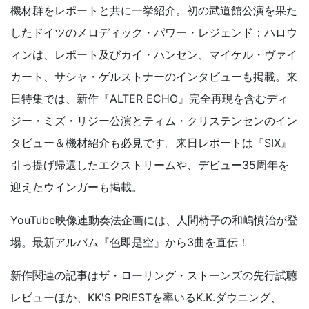
機材群をレポートと共に一挙紹介。初の武道館公演を果た
したドイツのメロディック・パワー・レジェンド：ハロウ
ィンは、レポート及びカイ・ハンセン、マイケル・ヴァイ
カート、サシャ・ゲルストナーのインタビューも掲載。来
日特集では、新作『ALTER ECHO』完全再現を含むディ
ジー・ミズ・リジー公演とティム・クリステンセンのイン
タビュー＆機材紹介も必見です。来日レポートは『SIX』
引っ提げ帰還したエクストリームや、デビュー35周年を
迎えたウインガーも掲載。
YouTube映像連動奏法企画には、人間椅子の和嶋慎治が登
場。最新アルバム『色即是空』から3曲を直伝！
新作関連の記事はザ・ローリング・ストーンズの先行試聴
レビューほか、KK'S PRIESTを率いるK.K.ダウニング、