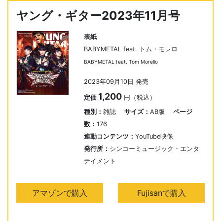
ヤング・ギター2023年11月号
表紙
BABYMETAL feat. トム・モレロ
BABYMETAL feat. Tom Morello
2023年09月10日 発売
1,200
定価
円（税込）
種別：
雑誌
サイズ：
AB版
ページ
数：
176
連動コンテンツ：
YouTube映像
発行所：
シンコーミュージック・エンタ
テイメント
アマゾンで購入
Fujisanで購入