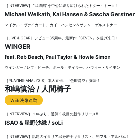
［INTERVIEW］ “武道館”を中心に繰り広げられたギター・トーク！
Michael Weikath, Kai Hansen & Sascha Gerstner
マイケル・ヴァイカート、カイ・ハンセン＆サシャ・ゲルストナー
［LIVE & GEAR］デビュー35周年、最新作『SEVEN』を提げ来日！
WINGER
feat. Reb Beach, Paul Taylor & Howie Simon
ウインガー / レブ・ビーチ、ポール・テイラー、ハウィー・サイモン
［PLAYING ANALYSIS］本人直伝、『色即是空』奏法！
和嶋慎治 / 人間椅子
WEB映像連動
［INTERVIEW］２年ぶり、通算３枚目の新作リリース!!
ISAO & 星野沙織 / soLi
［INTERVIEW］話題のイタリア出身若手ギタリスト、初フル・アルバム！