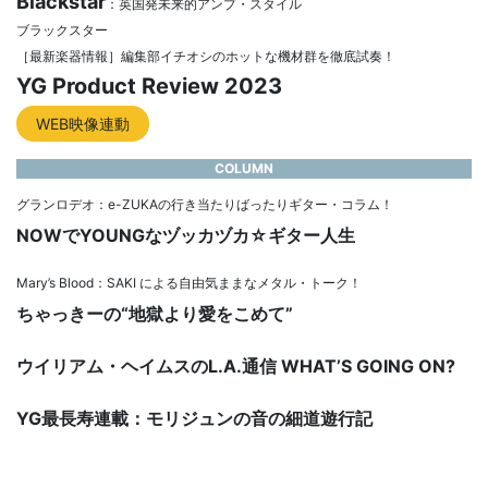
Blackstar
：英国発未来的アンプ・スタイル
ブラックスター
［最新楽器情報］編集部イチオシのホットな機材群を徹底試奏！
YG Product Review 2023
WEB映像連動
COLUMN
グランロデオ：e-ZUKAの行き当たりばったりギター・コラム！
NOWでYOUNGなヅッカヅカ☆ギター人生
Mary’s Blood：SAKI による自由気ままなメタル・トーク！
ちゃっきーの“地獄より愛をこめて”
ウイリアム・ヘイムスのL.A.通信 WHAT’S GOING ON?
YG最長寿連載：モリジュンの音の細道遊行記