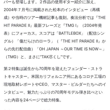
バーも登場します。２作品の使用ギター紹介に加え、
2004年７月号に掲載された松本のインタビュー（再構
成）や当時のツアー機材記事も復刻。奏法分析では『THE
HIT PARADE II』最新フレーズと『TMG I』（2004年発
表）にフォーカス。スコアは「BATTLEBOX」（配信シン
グル）「傷だらけのローラ」（『THE HIT PARADE II』か
らの先行配信曲）「OH JAPAN ～OUR TIME IS NOW～」
（TMG）と、まさに“TAK尽くし”です。
第２特集は誕生から70周年を迎えたフェンダー・ストラ
トキャスター。米国カリフォルニア州にあるコロナ工場の
現地取材レポートやCEO、マスター・ビルダーたちへのイ
ンタビュー、魅力たっぷりの70周年モデル弾き比べとい
った内容を24ページで総力特集。