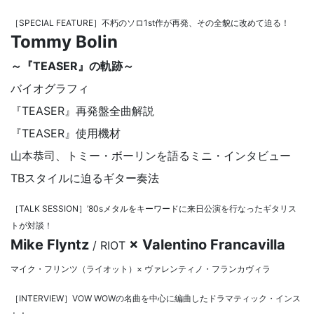
［SPECIAL FEATURE］不朽のソロ1st作が再発、その全貌に改めて迫る！
Tommy Bolin
～『TEASER』の軌跡～
バイオグラフィ
『TEASER』再発盤全曲解説
『TEASER』使用機材
山本恭司、トミー・ボーリンを語るミニ・インタビュー
TBスタイルに迫るギター奏法
［TALK SESSION］’80sメタルをキーワードに来日公演を行なったギタリス
トが対談！
Mike Flyntz
× Valentino Francavilla
/ RIOT
マイク・フリンツ（ライオット）× ヴァレンティノ・フランカヴィラ
［INTERVIEW］VOW WOWの名曲を中心に編曲したドラマティック・インス