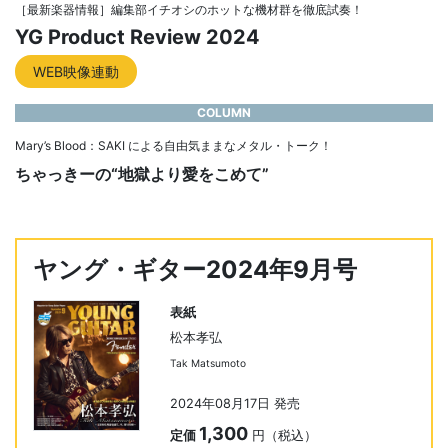
［最新楽器情報］編集部イチオシのホットな機材群を徹底試奏！
YG Product Review 2024
WEB映像連動
COLUMN
Mary’s Blood：SAKI による自由気ままなメタル・トーク！
ちゃっきーの“地獄より愛をこめて”
ヤング・ギター2024年9月号
表紙
松本孝弘
Tak Matsumoto
2024年08月17日 発売
1,300
定価
円（税込）