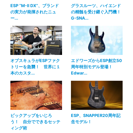
ESP “M-II DX”、ブランド
グラスルーツ、ハイエンド
の実力が発揮されたニュ
の精髄を受け継ぐ入門機！
ー...
G-SNA...
オブスキュラがESPファク
エドワーズからESP創立50
トリーを急襲！ 世界に１
周年特別モデル登場！
本のカスタ...
Edwar...
ピックアップをいじろ
ESP、SNAPPER20周年記
う！ 自分でできるセッテ
念モデル！
ィング術