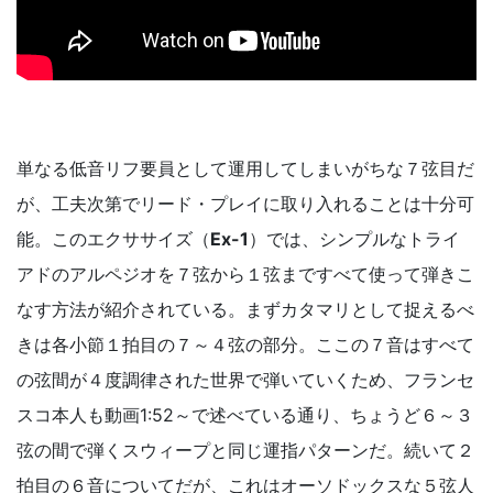
単なる低音リフ要員として運用してしまいがちな７弦目だ
が、工夫次第でリード・プレイに取り入れることは十分可
能。このエクササイズ（
Ex-1
）では、シンプルなトライ
アドのアルペジオを７弦から１弦まですべて使って弾きこ
なす方法が紹介されている。まずカタマリとして捉えるべ
きは各小節１拍目の７～４弦の部分。ここの７音はすべて
の弦間が４度調律された世界で弾いていくため、フランセ
スコ本人も動画1:52～で述べている通り、ちょうど６～３
弦の間で弾くスウィープと同じ運指パターンだ。続いて２
拍目の６音についてだが、これはオーソドックスな５弦人