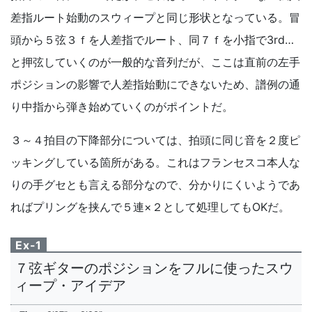
差指ルート始動のスウィープと同じ形状となっている。冒
頭から５弦３ｆを人差指でルート、同７ｆを小指で3rd…
と押弦していくのが一般的な音列だが、ここは直前の左手
ポジションの影響で人差指始動にできないため、譜例の通
り中指から弾き始めていくのがポイントだ。
３～４拍目の下降部分については、拍頭に同じ音を２度ピ
ッキングしている箇所がある。これはフランセスコ本人な
りの手グセとも言える部分なので、分かりにくいようであ
ればプリングを挟んで５連×２として処理してもOKだ。
Ex-1
７弦ギターのポジションをフルに使ったスウ
ィープ・アイデア