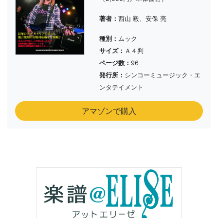
著者：
西山 毅、安保 亮
種別：
ムック
サイズ：
Ａ４判
ページ数：
96
発行所：
シンコーミュージック・エ
ンタテイメント
アマゾンで購入