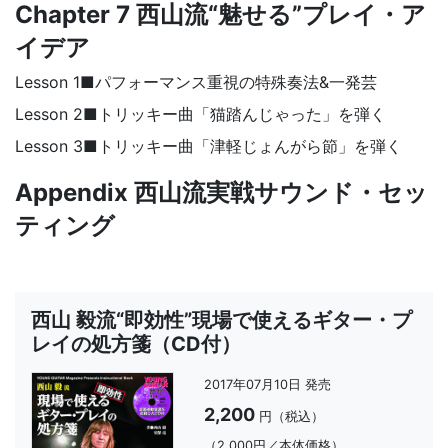
Chapter 7 西山流“魅せる”プレイ・ア
イデア
Lesson 1■パフォーマンス重視の特殊奏法&一発芸
Lesson 2■トリッキー曲「猫踏んじゃった」を弾く
Lesson 3■トリッキー曲「津軽じょんがら節」を弾く
Appendix 西山流実戦サウンド・セッ
ティング
西山 毅流“即効性”現場で使えるギター・プ
レイの処方箋（CD付）
2017年07月10日 発売
2,200
円（税込）
（2,000円／本体価格）