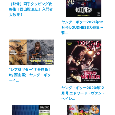
［映像］両手タッピング攻
略術［西山毅 直伝］入門者
大歓迎！
ヤング・ギター2021年12
月号 LOUDNESS大特集〜
撃...
“レア材ギター”７番勝負！
by 西山 毅 ヤング・ギタ
ー４...
ヤング・ギター2020年12
月号 エドワード・ヴァン・
ヘイレ...