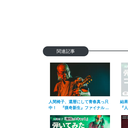
関連記事
人間椅子、還暦にして青春真っ只
結果
中！ 『猟奇新生』ファイナル ...
『人