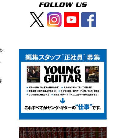
を
れ
ま