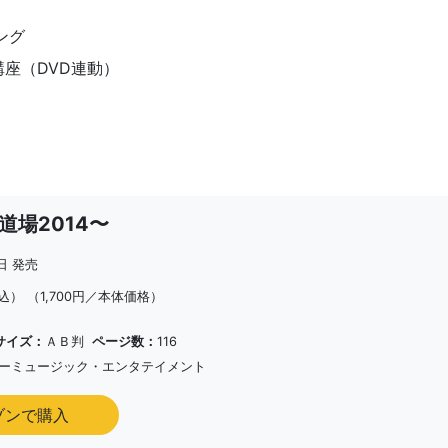
ング
座（DVD連動）
場2014〜
8日 発売
込）
（1,700円／本体価格）
サイズ：
ＡＢ判
ページ数：
116
ーミュージック・エンタテイメント
ゾンで購入