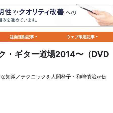
誌面連動記事
ウェブ限定記事
・ギター道場2014〜（DVD
要な知識／テクニックを人間椅子・和嶋慎治が伝