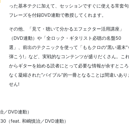
った基本テクに加えて、セッションですぐに使える常套句
フレーズを付録DVD連動で教授してくれます。
その他、「見て・聴いて分かるエフェクター活用講座」
（DVD連動）や「全ロック・ギタリスト必聴の名盤50
選」、前出のテクニックを使って「ももクロの"黒い週末"
弾こう!」など、実戦的なコンテンツが盛りだくさん。こ
からギターを始める読者にとって必要な情報が余すところ
なく凝縮された“バイブル”的一冊となることは間違いあり
せん!
慎治／DVD連動）
（feat. 和嶋慎治／DVD連動）