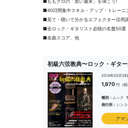
■ももクロの「黒い週末」を弾こう!
■40日間集中スキル・アップ・トレーニ
■見て・聴いて分かるエフェクター活用講
■全ロック・ギタリスト必聴の名盤50選
■名曲スコア、他
初級六弦教典〜ロック・ギター道
2014年03月2
1,870
円（税
種別：
ムック
発行所：
シンコ
アマ