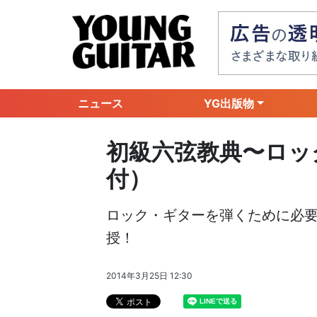
ニュース
YG出版物
初級六弦教典〜ロック
付）
ロック・ギターを弾くために必
授！
2014年3月25日 12:30