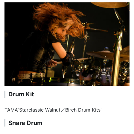
Drum Kit
TAMA“Starclassic Walnut／Birch Drum Kits”
Snare Drum