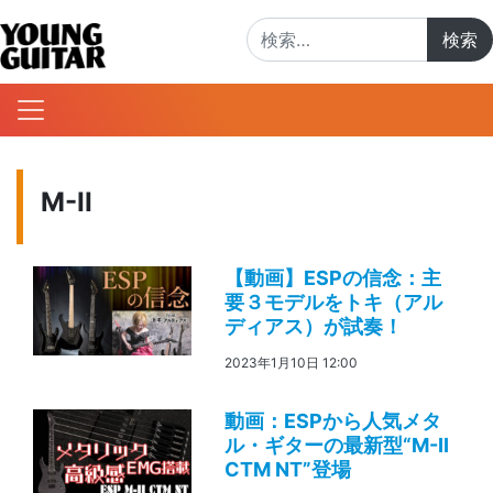
検索:
M-II
【動画】ESPの信念：主
要３モデルをトキ（アル
ディアス）が試奏！
2023年1月10日 12:00
動画：ESPから人気メタ
ル・ギターの最新型“M-II
CTM NT”登場