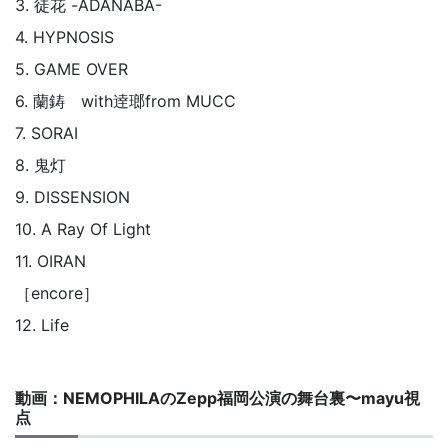
3. 徒花 -ADANABA-
4. HYPNOSIS
5. GAME OVER
6. 蘭鋳 with逹瑯from MUCC
7. SORAI
8. 鬼灯
9. DISSENSION
10. A Ray Of Light
11. OIRAN
［encore］
12. Life
動画：NEMOPHILAのZepp福岡公演の舞台裏〜mayu視
点