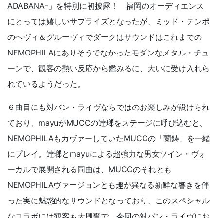
ADABANA-」を特別に初披露！ 福岡のオーディエンス
にとっては嬉しいサプライズとなったが、ミッド・テンポ
のヘヴィ＆グルーヴィでダークはサウンドはこれまでの
NEMOPHILAにありそうでなかったモダンなメタル・チュ
ーンで、観客の熱い反応から鑑みるに、大いに受け入れら
れているようだった。
６曲目にも対バン・ライヴならではのお楽しみが設けられ
ており、mayuがMUCCの逹瑯をステージに呼び込むと、
NEMOPHILAもカヴァーしていたMUCCの「蘭鋳」を一緒
にプレイ。逹瑯とmayuによる超強力な男女ツイン・ヴォ
ーカルで展開される同曲は、MUCCのそれとも
NEMOPHILAヴァージョンとも趣が異なる新鮮な響きを伴
った実に魅惑的なサウンドとなっており、このスペシャル
なコラボには観客も大興奮で、今回の対バン・ライヴにお