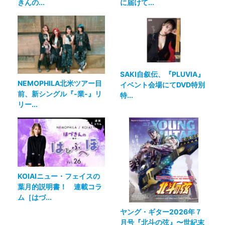
きんの...
に届けて...
SAKI自叙伝、『PLUVIA』
NEMOPHILA北米ツアー目
イベント会場にてDVD特別
前、新シングル『-業-』リ
特...
リー...
KOIAIニュー・フェイスの
葉月的説明書！ 連載コラ
ム［はづ...
ヤング・ギター2026年７
月号『北斗の弦』〜世紀末