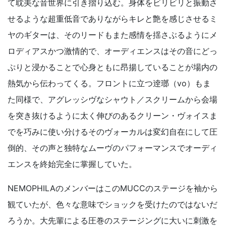
て耽美な音世界に引き摺り込む。身体をビリビリと振動さ
せるような超重低音でありながらキレと艶を感じさせるミ
ヤのギターは、そのリードもまた感情を揺さぶるようにメ
ロディアスかつ激情的で、オーディエンスはその音にどっ
ぷりと浸かることで心身ともに昂揚していることが場内の
熱気から伝わってくる。フロントに立つ逹瑯（vo）もま
た同様で、アグレッシヴなシャウト／スクリームから会場
を突き抜けるように太く伸びのあるクリーン・ヴォイスま
でを巧みに使い分けるそのヴォーカルは変幻自在にして圧
倒的、その声と独特なムーヴのパフォーマンスでオーディ
エンスを終始完全に掌握していた。
NEMOPHILAのメンバーはこのMUCCのステージを袖から
観ていたが、色々な意味でショックを受けたのではないだ
ろうか。大先輩による圧巻のステージングに大いに刺激を