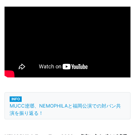
INFO
MUCC逹瑯、NEMOPHILAと福岡公演での対バン共
演を振り返る！