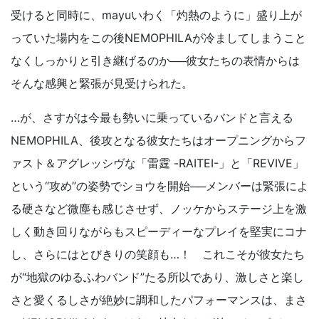
受けると同時に、mayuいわく「灼熱のように」盛り上が
っていた場内をこの後NEMOPHILAが冷ましてしまうこと
なくしっかりと引き継げるのか──彼女たちの表情からは
そんな感興と緊張が見受けられた。
…が、さすがは今最も勢いに乗っているバンドと言える
NEMOPHILA、後攻となる彼女たちはオープニングからフ
ァスト＆アグレッシヴな「雷霆 -RAITEI-」と「REVIVE」
という“攻め”の姿勢でショウを開始──メンバーは緊張によ
る硬さなど微塵も感じさせず、ノッケからステージ上を激
しく動き回りながらもスピーディーなプレイを堅実にコナ
し、さらにはとびきりの笑顔も…！ これこそが彼女たち
が“地獄のゆるふわバンド”たる所以であり、激しさと楽し
さと愛くるしさが絶妙に調和したパフォーマンスは、まさ