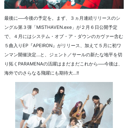
最後に──今後の予定を。まず、３ヵ月連続リリースのシ
ングル第３弾「MISTHAVEN.exe」が２月６日公開予定
で、４月にはシステム・オブ・ア・ダウンのカヴァー含む
５曲入りEP『APEIRON』がリリース、加えて５月に初ワ
ンマン開催決定…と、ジェント／サールの新たな地平を切
り拓くPARAMENAの活躍はまだまだこれから──今後は、
海外でのさらなる飛躍にも期待大…!!