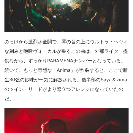
のっけから激烈さ全開で、琴の音の上にウルトラ・ヘヴィ
な刻みと咆哮ヴォーカルが乗るこの曲は、外部ライター提
供ながら、すっかりPARAMENAナンバーとなっている。
続いて、もっと苛烈な「Anima」が炸裂すると、ここで新
生30弦の妙味が一気に解放される。後半部のSaya＆zima
のツイン・リードがより際立つアレンジになっていたの
だ。