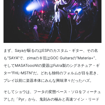
まず、Sayaが駆るのはESPのカスタム・ギター、その名
も“SAYA”で、zimaの８弦はGOC Guitarsの“Materia+”、
そしてMASAToooN!の愛器はFutra製のシグネチュア・ギ
ター“FHL-MSTN”だ。どれも独特のフォルムが目を惹き、
プレイ以前に楽器本体にみんな興味津々だったハズ。
そしてショウは、フータの変態ベース・ソロをフィーチュ
アした「Pyr」から、鬼刻みの極みと高速ツイン・リード