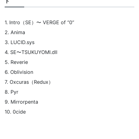
ト
1. Intro（SE）〜 VERGE of “0”
2. Anima
3. LUCID.sys
4. SE〜TSUKUYOMI.dll
5. Reverie
6. Oblivision
7. Oxcuras（Redux）
8. Pyr
9. Mirrorpenta
10. 0cide