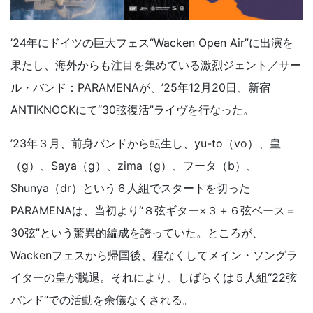
’24年にドイツの巨大フェス“Wacken Open Air”に出演を
果たし、海外からも注目を集めている激烈ジェント／サー
ル・バンド：PARAMENAが、’25年12月20日、新宿
ANTIKNOCKにて“30弦復活”ライヴを行なった。
’23年３月、前身バンドから転生し、yu-to（vo）、皇
（g）、Saya（g）、zima（g）、フータ（b）、
Shunya（dr）という６人組でスタートを切った
PARAMENAは、当初より“８弦ギター×３＋６弦ベース＝
30弦”という驚異的編成を誇っていた。ところが、
Wackenフェスから帰国後、程なくしてメイン・ソングラ
イターの皇が脱退。それにより、しばらくは５人組“22弦
バンド”での活動を余儀なくされる。