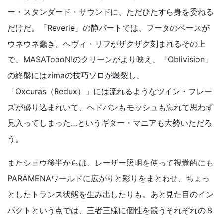
ー・スタンダード・サウンドに、ただひたすら身を委ねる
だけだ。「Reverie」の静パートでは、フータのベースが
ウネウネ蠢き、ヘヴィ・リフがザクザク刻まれるその上
で、MASAToooN!のクリーンがより映え、「Oblivision」
の終盤にはzimaの技巧ソロが爆裂し、
「Oxcuras（Redux）」には流れるようなツイン・フレー
ズが盛り込まれいて、ヘドバンもモッシュも忘れて思わず
見入ってしまった…というギター・マニアも大勢いただろ
う。
またショウ後半からは、レーザー照明を使って視覚的にも
PARAMENAワールドに広がりと彩りをまとわせ、ちょっ
としたトランス状態を生み出したりも。あと見た目のイン
パクトという点では、三者三様に個性を競うそれぞれの８