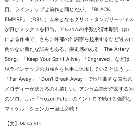
目。ラインナップは前作と同じだが、『BLACK
EMPIRE』（’08年）以来となるクリス・タンガリーディス
が再びミックスを担当。アルバムの半数が清水昭男（g）
による作曲で、さらに外部の作詞家を起用するなど過去に
例のない新たな試みもある。疾走感のある「The Artery
Song」「Keep Your Spirit Alive」「Engraved」などは
現ラインナップの力強さを見事に体現していると思うし、
「Far Away」「Don’t Break Away」で歌謡曲的な哀愁の
メロディーが聴けるのも嬉しい。アンセム節が炸裂する㉀
のソロ、また「Frozen Fate」のイントロで聴ける強烈な
マイケル・シェンカー節は必聴！
【文】Masa Eto