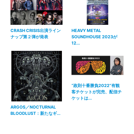
CRASH CRISIS出演ライン
HEAVY METAL
ナップ第２弾が発表
SOUNDHOUSE 2023が
12...
“政則十番勝負2022”有観
客チケットが完売、配信チ
ケットは...
ARGOS／NOCTURNAL
BLOODLUST：新たなギ...