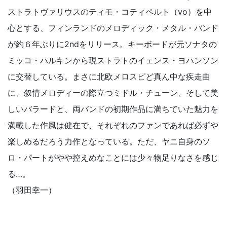
ストラトヴァリウスのティモ・コティペルト（vo）を中
心とする、フィンランドのメロディック・メタル・バンド
が約６年ぶりに2ndをリリース。キーボードが元ソナタの
ミッコ・ハルキンから現ストラトのイェンス・ヨハンソン
に交替している。まさに北欧メロスピど真ん中な疾走曲
に、叙情メロディーの際立つミドル・チューン、そして美
しいバラードと、両バンドの初期作品に満ちていた魅力を
満載した作風は健在で、それぞれのファンであれば必ずや
楽しめるだろう力作となっている。ただ、ヤニ自身のソ
ロ・パートがやや控えめなことには少々物足りなさを感じ
る…。
（羽田幸一）